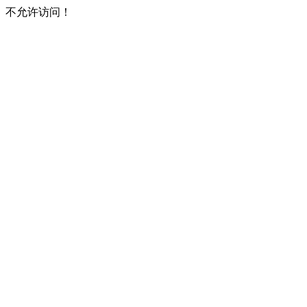
不允许访问！